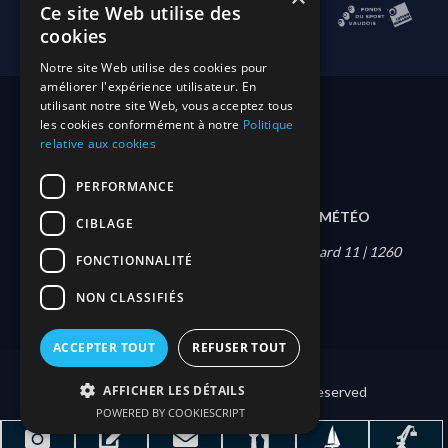
Ce site Web utilise des
cookies
Notre site Web utilise des cookies pour
améliorer l'expérience utilisateur. En
utilisant notre site Web, vous acceptez tous
les cookies conformément à notre
Politique
relative aux cookies
PERFORMANCE
DEVENIR MEMBRE
CONTACT
MÉTÉO
CIBLAGE
Société nautique de Nyon | Quai Louis-Bonnard 11 | 1260
FONCTIONNALITÉ
Nyon |
info@snny.ch
NON CLASSIFIÉS
ACCEPTER TOUT
REFUSER TOUT
AFFICHER LES DÉTAILS
© 2025 Copyright SNNy | All Rights Reserved
POWERED BY COOKIESCRIPT