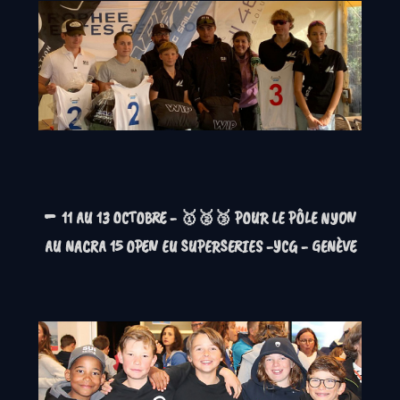
-
11 AU 13 OCTOBRE - 🥇🥈🥉 POUR LE PÔLE NYON
AU NACRA 15 OPEN EU SUPERSERIES -YCG - GENÈVE